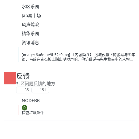
水区乐园
Jao易市场
风声鹤唳
精华乐园
资讯消息
[image: 6a6efae9b52c9.jpg] 【内容简介】 洛城夜幕下的骏马与少年
郎，马蹄在青石板上踩出哒哒声响。他仿佛说书先生故事中的人物，
从云瀑中来，往江湖中处去，行至青山，看晚霞西落。若你问，谁是
这江湖里的不归客？他会答，清风，明月，我。……这或许是一个漫长
的故事，待我慢慢说。 【下载地址】 百度：
反馈
https://pan.baidu.com/s/1itOGh3KBKMv6JfIHYQxwpQ?pwd=bcd2
夸克：https://pan.quark.cn/s/8375dbc46783?pwd=Tibp 移动：
社区问题反馈的地方
https://yun.139.com/shareweb/#/w/i/2wFGUZhZz7Fr1
35
151
NODEBB
D
检查垃圾邮件