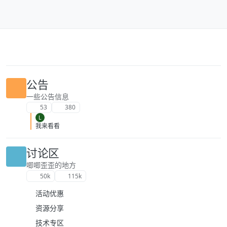
跳转至内容
公告
一些公告信息
53
380
L
我来看看
讨论区
唧唧歪歪的地方
50k
115k
活动优惠
资源分享
技术专区