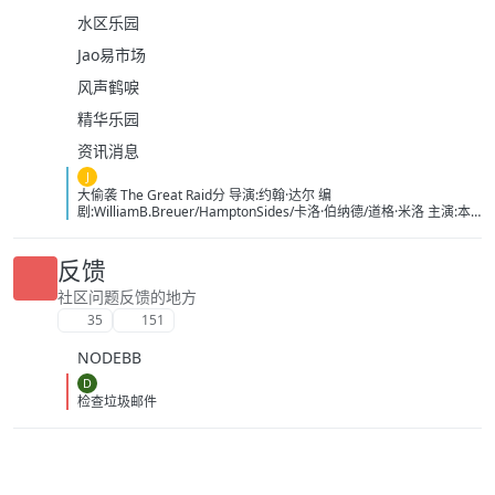
水区乐园
Jao易市场
风声鹤唳
精华乐园
资讯消息
J
大偷袭 The Great Raid分 导演:约翰·达尔 编
剧:WilliamB.Breuer/HamptonSides/卡洛·伯纳德/道格·米洛 主演:本
杰明·布拉特/詹姆斯·弗兰科/罗伯特·马莫内/马克斯·马蒂尼/詹姆斯·卡
佩内罗/马克·康苏斯/克雷格·迈莱赫兰/弗雷迪·乔·法恩斯沃思/莱尔德·
曼辛托斯/杰里米·卡拉汉/ScottMcLean/保罗·蒙塔尔班/克莱恩·克劳福
反馈
德/萨姆·沃辛顿/RoystonInnes/卢克·佩格勒/代尔·戴/杰罗姆·埃勒斯/布
雷特·塔克/KristianSchmid/瓦维克·杨/TimCampbell/马特·多兰/约瑟夫
社区问题反馈的地方
·费因斯/马尔顿·索克斯/罗根·马歇尔-格林/尼古拉斯·贝尔/肯尼·道提/克
35
151
里斯托弗·詹姆斯·贝克/康妮·尼尔森/娜塔莉·杰克逊·门多萨/原丽淇/奥
文·安森/西蒙·梅登/雷兹·科尔特斯/本博尔·罗科/纲岛乡太郎/山口英胜/
NODEBB
泉原丰/保罗·纳高奇/DavidChamberlain/宇佐美慎吾/塞萨尔·蒙塔
诺/RichardJoson/KennethMoraleda/卓丹·李/里昂·福德/马修·纽
D
顿/JacksonRaine/道格拉斯·麦克阿瑟/富兰克林·德拉诺·罗斯福/艾德琳·
检查垃圾邮件
冈野/HidekiTojo 类型:剧情/动作/战争 制片国家/地区:美国/澳大利亚
语言:菲律宾语/英语/塔加路语/日语 上映日期:2005-10-20 片长:132分
钟 又名:卡巴纳图大营救 IMDb:tt0326905 豆瓣ID：1436891
IMDb：tt0326905 影视简介 太平洋战争初期，美军将兵力投入
欧洲战场，无力挽回菲律宾战事，导致一万名美军、六万名菲军在巴
丹半岛被俘。日军一直残酷对待这些战俘，军部更于1944年一月决定