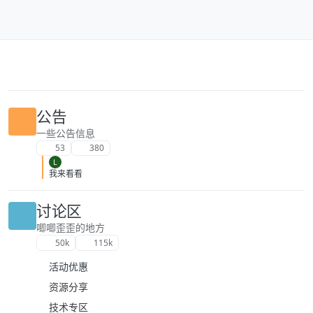
跳转至内容
公告
一些公告信息
53
380
L
我来看看
讨论区
唧唧歪歪的地方
50k
115k
活动优惠
资源分享
技术专区