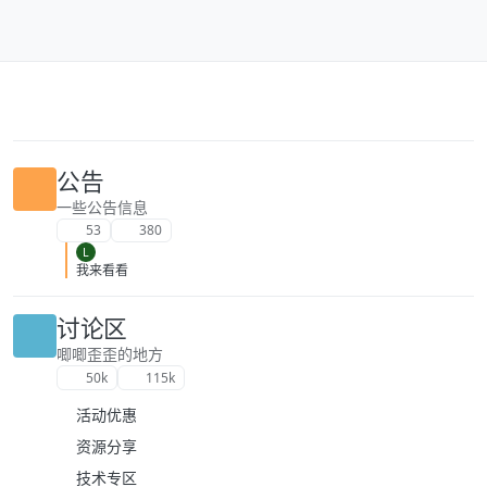
跳转至内容
公告
一些公告信息
53
380
L
我来看看
讨论区
唧唧歪歪的地方
50k
115k
活动优惠
资源分享
技术专区