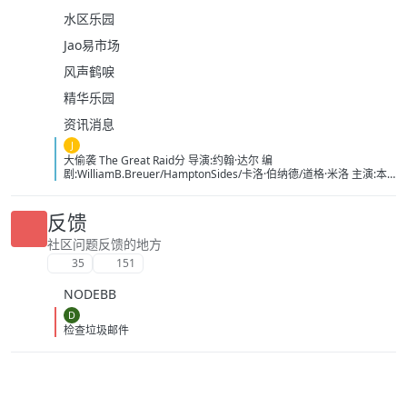
水区乐园
Jao易市场
风声鹤唳
精华乐园
资讯消息
J
大偷袭 The Great Raid分 导演:约翰·达尔 编
剧:WilliamB.Breuer/HamptonSides/卡洛·伯纳德/道格·米洛 主演:本
杰明·布拉特/詹姆斯·弗兰科/罗伯特·马莫内/马克斯·马蒂尼/詹姆斯·卡
佩内罗/马克·康苏斯/克雷格·迈莱赫兰/弗雷迪·乔·法恩斯沃思/莱尔德·
曼辛托斯/杰里米·卡拉汉/ScottMcLean/保罗·蒙塔尔班/克莱恩·克劳福
反馈
德/萨姆·沃辛顿/RoystonInnes/卢克·佩格勒/代尔·戴/杰罗姆·埃勒斯/布
雷特·塔克/KristianSchmid/瓦维克·杨/TimCampbell/马特·多兰/约瑟夫
社区问题反馈的地方
·费因斯/马尔顿·索克斯/罗根·马歇尔-格林/尼古拉斯·贝尔/肯尼·道提/克
35
151
里斯托弗·詹姆斯·贝克/康妮·尼尔森/娜塔莉·杰克逊·门多萨/原丽淇/奥
文·安森/西蒙·梅登/雷兹·科尔特斯/本博尔·罗科/纲岛乡太郎/山口英胜/
NODEBB
泉原丰/保罗·纳高奇/DavidChamberlain/宇佐美慎吾/塞萨尔·蒙塔
诺/RichardJoson/KennethMoraleda/卓丹·李/里昂·福德/马修·纽
D
顿/JacksonRaine/道格拉斯·麦克阿瑟/富兰克林·德拉诺·罗斯福/艾德琳·
检查垃圾邮件
冈野/HidekiTojo 类型:剧情/动作/战争 制片国家/地区:美国/澳大利亚
语言:菲律宾语/英语/塔加路语/日语 上映日期:2005-10-20 片长:132分
钟 又名:卡巴纳图大营救 IMDb:tt0326905 豆瓣ID：1436891
IMDb：tt0326905 影视简介 太平洋战争初期，美军将兵力投入
欧洲战场，无力挽回菲律宾战事，导致一万名美军、六万名菲军在巴
丹半岛被俘。日军一直残酷对待这些战俘，军部更于1944年一月决定