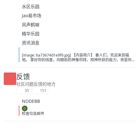
水区乐园
Jao易市场
风声鹤唳
精华乐园
资讯消息
[image: 6a73674d1e9f9.jpg] 【内容简介】 眷人们，欢迎来到福
地。 拿好你的线香，向眼前的神像叩拜，拜神所获的能力，将是你们
在这里生存的唯一依仗。 平安旅社诡影闪现，恐怖城镇无限追凶，柳
家大院八坟藏妖，罗王岛上十鬼隐踪，无光洞穴鬼婴啼哭，凄惶诡校
悲剧轮回…… 【作者简介】 作者：幻梦猎人，起点中文网作者，代表
反馈
作品：《灾厄收容所》《诡异分解指南》《天灾疯人院》《基因收容
所》等 【下载地址】 百度：
社区问题反馈的地方
https://pan.baidu.com/s/1CTpsB1_Ju5NwzAhO0MvwZQ?pwd=9a1v
35
151
夸克：https://pan.quark.cn/s/ffe07719ebb3?pwd=aUYh 移动：
https://yun.139.com/shareweb/#/w/i/2wFGV2icCY0yr
NODEBB
D
检查垃圾邮件