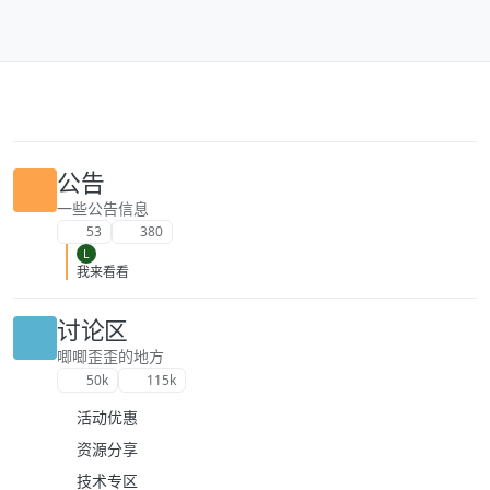
跳转至内容
公告
一些公告信息
53
380
L
我来看看
讨论区
唧唧歪歪的地方
50k
115k
活动优惠
资源分享
技术专区