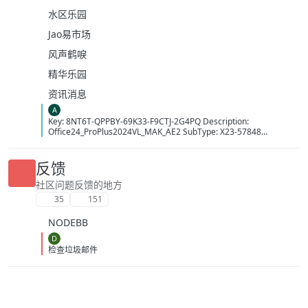
水区乐园
Jao易市场
风声鹤唳
精华乐园
资讯消息
A
Key: 8NT6T-QPPBY-69K33-F9CTJ-2G4PQ Description:
Office24_ProPlus2024VL_MAK_AE2 SubType: X23-57848
LicenseType: Volume:MAK MAKCount: 14413 Time: 10/08/2026
15:33:35 (GMT+7)
反馈
社区问题反馈的地方
35
151
NODEBB
D
检查垃圾邮件