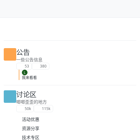
跳转至内容
公告
一些公告信息
53
380
L
我来看看
讨论区
唧唧歪歪的地方
50k
115k
活动优惠
资源分享
技术专区