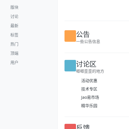
跳转至内容
版块
讨论
最新
标签
公告
热门
一些公告信息
顶端
用户
讨论区
唧唧歪歪的地方
活动优惠
技术专区
Jao易市场
精华乐园