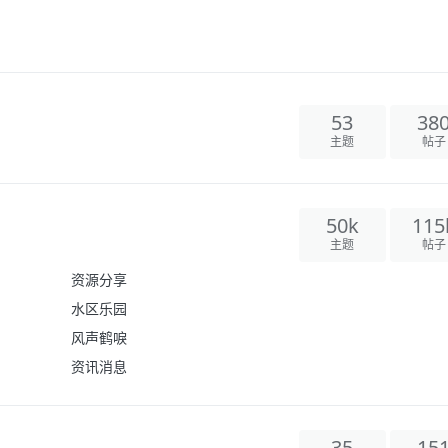
53
38
主题
帖子
50k
115
主题
帖子
资源分享
水区乐园
风声鹤唳
资讯消息