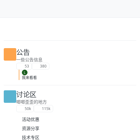
跳转至内容
公告
一些公告信息
53
380
L
我来看看
讨论区
唧唧歪歪的地方
50k
115k
活动优惠
资源分享
技术专区