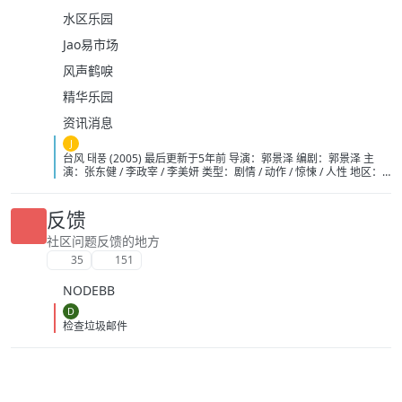
水区乐园
Jao易市场
风声鹤唳
精华乐园
资讯消息
J
台风 태풍 (2005) 最后更新于5年前 导演：郭景泽 编剧：郭景泽 主
演：张东健 / 李政宰 / 李美妍 类型：剧情 / 动作 / 惊悚 / 人性 地区：
韩国 语言：韩语 上映：2005-12-14(韩国) 片长：124分钟 又名：核
子风暴(台) / Typhoon 添加收藏 网盘分享 6.6 4601人评分 豆瓣 5.7
1459人评分 IMDb 烂番茄 25% 4.5/10 32人评分 影评人 47%
反馈
3.2/5 176人评分 观众 电影简介 × 在台湾基隆港东北220公里处的海
面上，一艘装载着核卫星导航装置的舰艇离奇失踪，经过调查确定他
社区问题反馈的地方
被一个名叫信（张东健饰）为首的海盗团伙夺取。在1983 年，年幼
35
151
的信跟随全家人从北朝鲜逃往韩国寻求政治庇护，却被韩国政府拒之
门外，除信和姐姐明珠（李美妍饰）得以逃生之外，其他人员均遭杀
NODEBB
害。姐弟二人自此失去了联系，后来信成为海盗，对韩国的仇恨与日
俱增，最终引发了现在的挟制核舰艇事件。 多年来信一直在寻找姐姐
D
的下落，韩国防部查明底细后，派出海军高级军官姜世宗（李政宰
检查垃圾邮件
饰）展开追捕行动。通过线报姜世宗探得明珠现在俄罗斯境内，在接
触中，世宗产生了怜悯，同时矛盾不已。与此同时，信也得到明珠的
下落，两个男人将展开一场殊死较量……
https://pan.quark.cn/s/5130369295ae