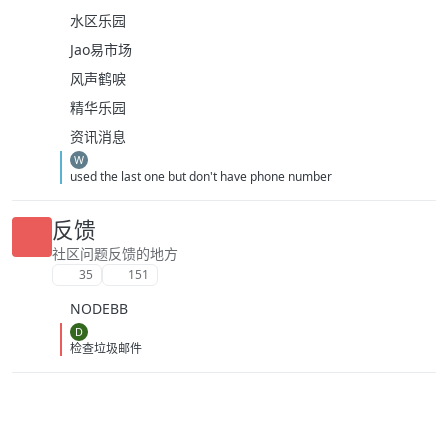
水区乐园
Jao易市场
风声鹤唳
精华乐园
资讯消息
W
used the last one but don't have phone number
反馈
社区问题反馈的地方
35
151
NODEBB
D
检查垃圾邮件