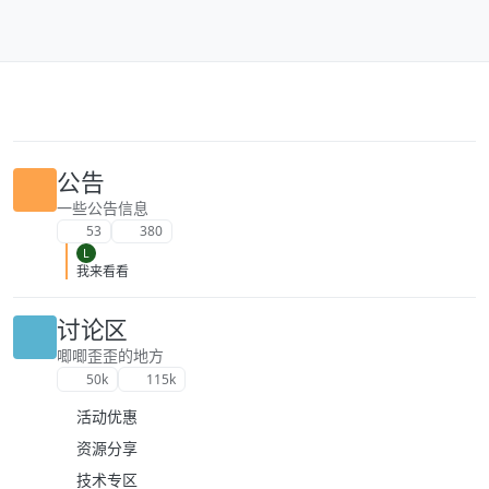
跳转至内容
公告
一些公告信息
53
380
L
我来看看
讨论区
唧唧歪歪的地方
50k
115k
活动优惠
资源分享
技术专区