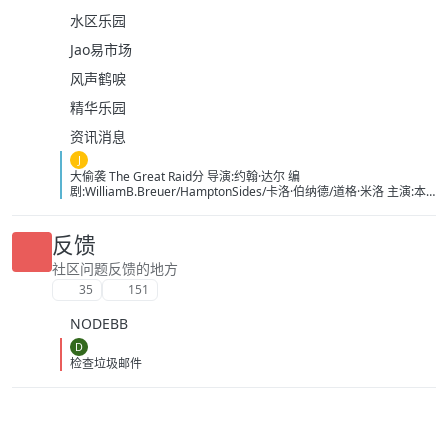
水区乐园
Jao易市场
风声鹤唳
精华乐园
资讯消息
J
大偷袭 The Great Raid分 导演:约翰·达尔 编
剧:WilliamB.Breuer/HamptonSides/卡洛·伯纳德/道格·米洛 主演:本
杰明·布拉特/詹姆斯·弗兰科/罗伯特·马莫内/马克斯·马蒂尼/詹姆斯·卡
佩内罗/马克·康苏斯/克雷格·迈莱赫兰/弗雷迪·乔·法恩斯沃思/莱尔德·
曼辛托斯/杰里米·卡拉汉/ScottMcLean/保罗·蒙塔尔班/克莱恩·克劳福
反馈
德/萨姆·沃辛顿/RoystonInnes/卢克·佩格勒/代尔·戴/杰罗姆·埃勒斯/布
雷特·塔克/KristianSchmid/瓦维克·杨/TimCampbell/马特·多兰/约瑟夫
社区问题反馈的地方
·费因斯/马尔顿·索克斯/罗根·马歇尔-格林/尼古拉斯·贝尔/肯尼·道提/克
35
151
里斯托弗·詹姆斯·贝克/康妮·尼尔森/娜塔莉·杰克逊·门多萨/原丽淇/奥
文·安森/西蒙·梅登/雷兹·科尔特斯/本博尔·罗科/纲岛乡太郎/山口英胜/
NODEBB
泉原丰/保罗·纳高奇/DavidChamberlain/宇佐美慎吾/塞萨尔·蒙塔
诺/RichardJoson/KennethMoraleda/卓丹·李/里昂·福德/马修·纽
D
顿/JacksonRaine/道格拉斯·麦克阿瑟/富兰克林·德拉诺·罗斯福/艾德琳·
检查垃圾邮件
冈野/HidekiTojo 类型:剧情/动作/战争 制片国家/地区:美国/澳大利亚
语言:菲律宾语/英语/塔加路语/日语 上映日期:2005-10-20 片长:132分
钟 又名:卡巴纳图大营救 IMDb:tt0326905 豆瓣ID：1436891
IMDb：tt0326905 影视简介 太平洋战争初期，美军将兵力投入
欧洲战场，无力挽回菲律宾战事，导致一万名美军、六万名菲军在巴
丹半岛被俘。日军一直残酷对待这些战俘，军部更于1944年一月决定