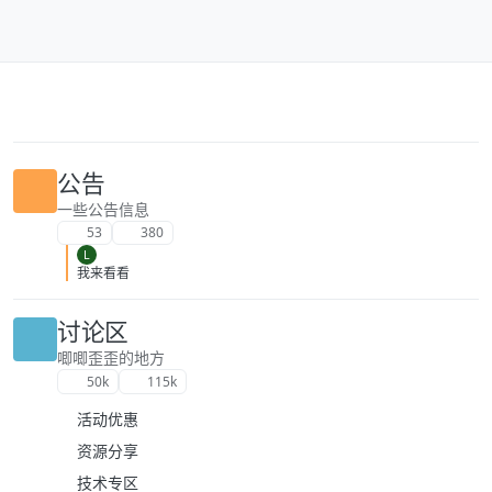
跳转至内容
公告
一些公告信息
53
380
L
我来看看
讨论区
唧唧歪歪的地方
50k
115k
活动优惠
资源分享
技术专区