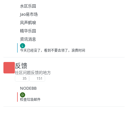
水区乐园
Jao易市场
风声鹤唳
精华乐园
资讯消息
L
今天已经没了，看到不要去领了，浪费时间
反馈
社区问题反馈的地方
35
151
NODEBB
D
检查垃圾邮件