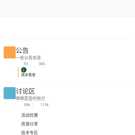
跳转至内容
公告
一些公告信息
53
380
L
我来看看
讨论区
唧唧歪歪的地方
50k
115k
活动优惠
资源分享
技术专区