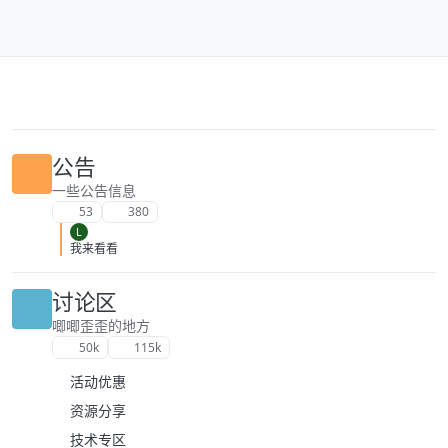
跳转至内容
公告
一些公告信息
53
380
L
我来看看
讨论区
唧唧歪歪的地方
50k
115k
活动优惠
资源分享