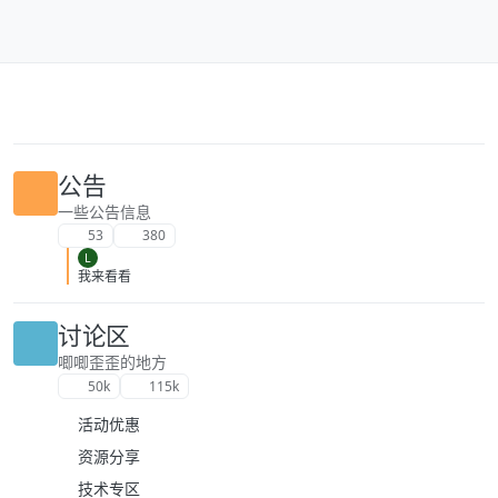
跳转至内容
公告
一些公告信息
53
380
L
我来看看
讨论区
唧唧歪歪的地方
50k
115k
活动优惠
资源分享
技术专区