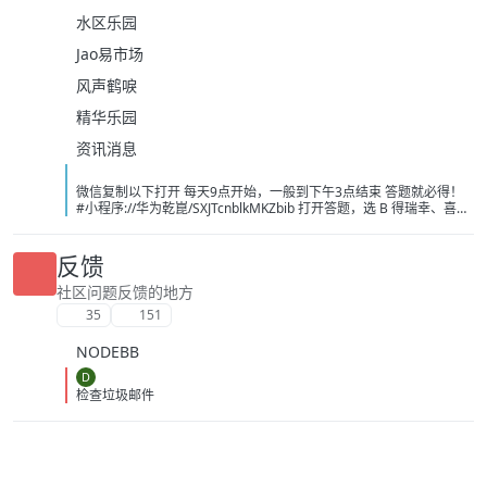
水区乐园
Jao易市场
风声鹤唳
精华乐园
资讯消息
微信复制以下打开 每天9点开始，一般到下午3点结束 答题就必得！
#小程序://华为乾崑/SXJTcnblkMKZbib 打开答题，选 B 得瑞幸、喜茶
或者奈雪的茶 -10 无门槛， 必得 速度冲 现在不卡了 不需要可以出闲
鱼，不用代拍，直接让买家兑换！ [image:
1786139243743_%E5%BE%AE%E4%BF%A1%E5%9B%BE%E7%89
反馈
%87_20260807104021_214_208.jpg] [image:
1786139251697_%E5%BE%AE%E4%BF%A1%E5%9B%BE%E7%89
社区问题反馈的地方
%87_20260807101326_13_1581.png] [image:
35
151
1786139249056_%E5%BE%AE%E4%BF%A1%E5%9B%BE%E7%89
%87_20260807091606_1933_4.jpg]
NODEBB
D
检查垃圾邮件