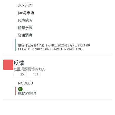
水区乐园
Jao易市场
风声鹤唳
精华乐园
资讯消息
最新可使用的4个邀请码 截止2026年8月7日21:21:00
CLAWED507BB28D82 CLAWE1D92948E179
CLAWC0DC2C1D3BB5 CLAW34AC98437BAC
反馈
社区问题反馈的地方
35
151
NODEBB
D
检查垃圾邮件