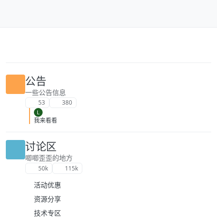
跳转至内容
公告
一些公告信息
53
380
L
我来看看
讨论区
唧唧歪歪的地方
50k
115k
活动优惠
资源分享
技术专区