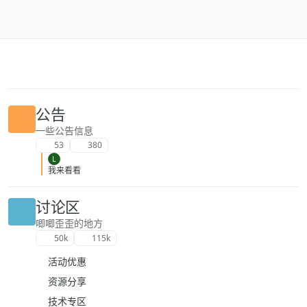
跳转至内容
公告
一些公告信息
53
380
L
我来看看
讨论区
唧唧歪歪的地方
50k
115k
活动优惠
资源分享
技术专区