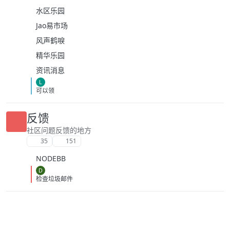
水区乐园
Jao易市场
风声鹤唳
精华乐园
资讯消息
L
可以领
反馈
社区问题反馈的地方
35
151
NODEBB
D
检查垃圾邮件