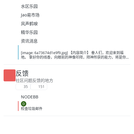
水区乐园
Jao易市场
风声鹤唳
精华乐园
资讯消息
[image: 6a73674d1e9f9.jpg] 【内容简介】 眷人们，欢迎来到福
地。 拿好你的线香，向眼前的神像叩拜，拜神所获的能力，将是你们
在这里生存的唯一依仗。 平安旅社诡影闪现，恐怖城镇无限追凶，柳
家大院八坟藏妖，罗王岛上十鬼隐踪，无光洞穴鬼婴啼哭，凄惶诡校
悲剧轮回…… 【作者简介】 作者：幻梦猎人，起点中文网作者，代表
反馈
作品：《灾厄收容所》《诡异分解指南》《天灾疯人院》《基因收容
所》等 【下载地址】 百度：
社区问题反馈的地方
https://pan.baidu.com/s/1CTpsB1_Ju5NwzAhO0MvwZQ?pwd=9a1v
35
151
夸克：https://pan.quark.cn/s/ffe07719ebb3?pwd=aUYh 移动：
https://yun.139.com/shareweb/#/w/i/2wFGV2icCY0yr
NODEBB
D
检查垃圾邮件