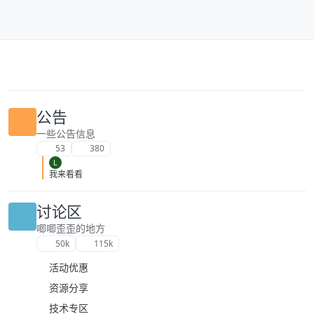
跳转至内容
公告
一些公告信息
53
380
L
我来看看
讨论区
唧唧歪歪的地方
50k
115k
活动优惠
资源分享
技术专区