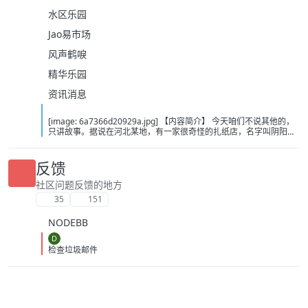
水区乐园
Jao易市场
风声鹤唳
精华乐园
资讯消息
[image: 6a7366d20929a.jpg] 【内容简介】 今天咱们不说其他的，
只讲故事。据说在河北某地，有一家很奇怪的扎纸店，名字叫阴阳店
铺…… 阴阳店铺店主于不仁，莫名卷入五色尸事件。大老板张无忍、
二老板何中华、特案处帝铭副统领……人人说他与众不同，却不告知他
缘由。于不仁到底有什么特殊之处？随着一次次危机临近于不仁身上
反馈
的谜团渐渐被解开…… 【下载地址】 百度：
https://pan.baidu.com/s/14UQyDKhozl-MvIUVOhgCYw?pwd=c12u
社区问题反馈的地方
夸克：https://pan.quark.cn/s/efa4abf0c570?pwd=jCdN 移动：
35
151
https://yun.139.com/shareweb/#/w/i/2wFGrKgh2CMhg
NODEBB
D
检查垃圾邮件