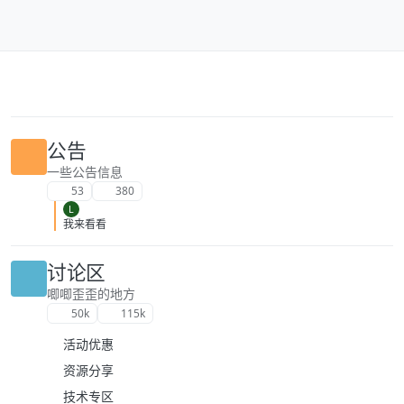
跳转至内容
公告
一些公告信息
53
380
L
我来看看
讨论区
唧唧歪歪的地方
50k
115k
活动优惠
资源分享
技术专区