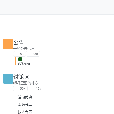
跳转至内容
公告
一些公告信息
53
380
L
我来看看
讨论区
唧唧歪歪的地方
50k
115k
活动优惠
资源分享
技术专区