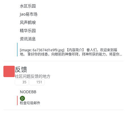
水区乐园
Jao易市场
风声鹤唳
精华乐园
资讯消息
[image: 6a73674d1e9f9.jpg] 【内容简介】 眷人们，欢迎来到福
地。 拿好你的线香，向眼前的神像叩拜，拜神所获的能力，将是你们
在这里生存的唯一依仗。 平安旅社诡影闪现，恐怖城镇无限追凶，柳
家大院八坟藏妖，罗王岛上十鬼隐踪，无光洞穴鬼婴啼哭，凄惶诡校
悲剧轮回…… 【作者简介】 作者：幻梦猎人，起点中文网作者，代表
反馈
作品：《灾厄收容所》《诡异分解指南》《天灾疯人院》《基因收容
所》等 【下载地址】 百度：
社区问题反馈的地方
https://pan.baidu.com/s/1CTpsB1_Ju5NwzAhO0MvwZQ?pwd=9a1v
35
151
夸克：https://pan.quark.cn/s/ffe07719ebb3?pwd=aUYh 移动：
https://yun.139.com/shareweb/#/w/i/2wFGV2icCY0yr
NODEBB
D
检查垃圾邮件