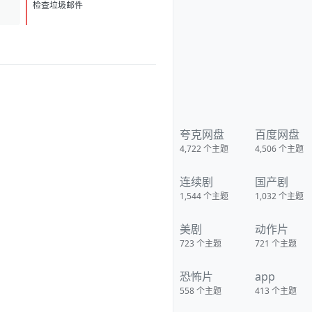
（Zaara）的弟弟失踪了。在警
D
1
方多日调查无果后，这位坚韧的
检查垃圾邮件
姐姐开始当面质问办案警官。随
着对系统信心的崩塌，她决定无
视一切规则，踏上独自寻找弟弟
的平行征途。这条执着的追寻之
路，最终将引向一个令人毛骨悚
然的真相。 影视热评 已收 下载
地址：
https://pan.quark.cn/s/35eaaa2
d8a3c
夸克网盘
百度网盘
4,722
个主题
4,506
个主题
连续剧
国产剧
1,544
个主题
1,032
个主题
美剧
动作片
723
个主题
721
个主题
恐怖片
app
558
个主题
413
个主题