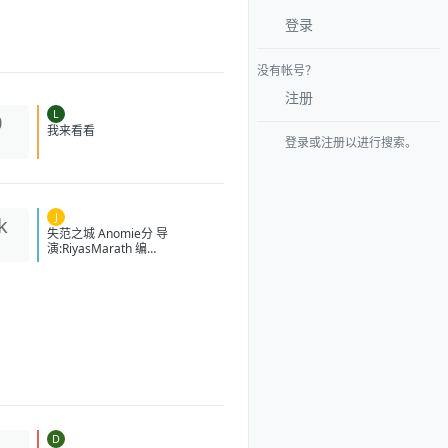
登录
没有帐号？
注册
L
0
登录或注册以进行搜索。
我来看看
J
k
失范之城 Anomie分 导
演:RiyasMarath 编
剧:RiyasMarath 主
演:ShebinBenson/DrishyaRagh
unath/Bhavana/Rahman/BinuP
appu/VishnuAgasthya/ArjunLal
/JinseBaskar 类型:动作/惊悚 制
片国家/地区:印度 上映日
期:2026-02-06(印度) 片长:135
分钟 又名:Anomie-
TheEquationofDeath/അനോമി
豆瓣ID：38246389 IMDb：
tt27541778 影视简介 扎拉