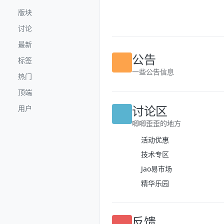
跳转至内容
版块
讨论
最新
标签
公告
热门
一些公告信息
顶端
用户
讨论区
唧唧歪歪的地方
活动优惠
技术专区
Jao易市场
精华乐园