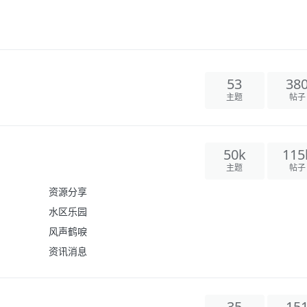
53
38
主题
帖子
50k
115
主题
帖子
资源分享
水区乐园
风声鹤唳
资讯消息