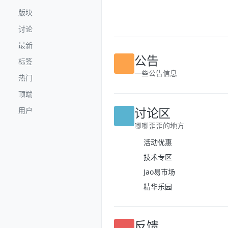
跳转至内容
版块
讨论
最新
公告
标签
一些公告信息
热门
顶端
讨论区
用户
唧唧歪歪的地方
活动优惠
技术专区
Jao易市场
精华乐园
反馈