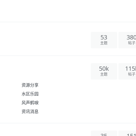
53
38
主题
帖子
50k
115
主题
帖子
资源分享
水区乐园
风声鹤唳
资讯消息
35
15