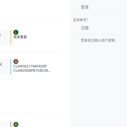
登录
没有帐号？
注册
L
0
我来看看
登录或注册以进行搜索。
A
k
CLAW3621744FAD8F
CLAW20DBFB1E8D38
CLAW5A71842CA064
CLAW2CE45755C42E
CLAW62A10E7B24C1
D
1