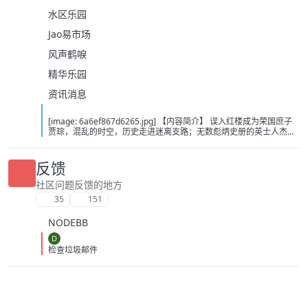
水区乐园
Jao易市场
风声鹤唳
精华乐园
资讯消息
[image: 6a6ef867d6265.jpg] 【内容简介】 误入红楼成为荣国庶子
贾琮，混乱的时空，历史走进迷离支路；无数彪炳史册的英士人杰，
湮没在时光的尘埃中；山河新创，路途扶摇，洗涤旧章；说什么金玉
奇缘，谁为情种，都只为风月情浓；菱花镜里照娇容，宝剑光寒耀九
州；山河零落风雪尽，立马孤山一世春。此系身前身后事，倩谁记去
反馈
作奇传？ 【下载地址】 百度：https://pan.baidu.com/s/1AdIFcc-
lBV0a5bV8QrKeWg?pwd=cjw2 夸克：
社区问题反馈的地方
https://pan.quark.cn/s/30934bf0718b?pwd=MVyx 移动：
35
151
https://yun.139.com/shareweb/#/w/i/2wFGtMqeNSZ72
NODEBB
D
检查垃圾邮件