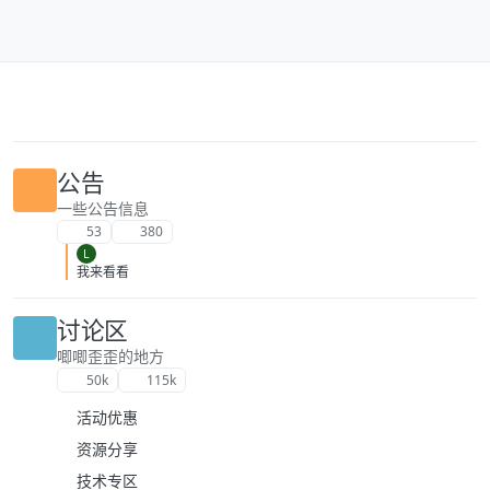
跳转至内容
公告
一些公告信息
53
380
L
我来看看
讨论区
唧唧歪歪的地方
50k
115k
活动优惠
资源分享
技术专区