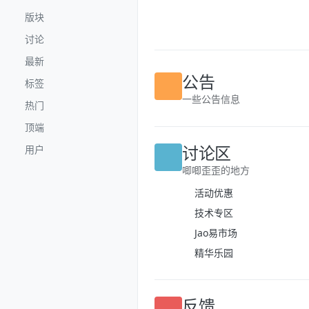
跳转至内容
版块
讨论
最新
标签
公告
热门
一些公告信息
顶端
用户
讨论区
唧唧歪歪的地方
活动优惠
技术专区
Jao易市场
精华乐园