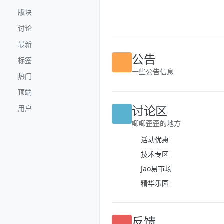
跳转至内容
版块
讨论
最新
标签
公告
热门
一些公告信息
顶端
用户
讨论区
唧唧歪歪的地方
活动优惠
技术专区
Jao易市场
精华乐园