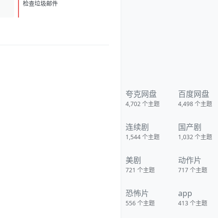
bjaidxz2JjTfN3GiwValQ?
D
1
pwd=nj7j 夸克：
检查垃圾邮件
https://pan.quark.cn/s/5ad8e5
4059d7?pwd=Q7wx 移动：
https://yun.139.com/shareweb/
#/w/i/2wFGtTqG5Gzci
夸克网盘
百度网盘
4,702
个主题
4,498
个主题
连续剧
国产剧
1,544
个主题
1,032
个主题
美剧
动作片
721
个主题
717
个主题
恐怖片
app
556
个主题
413
个主题