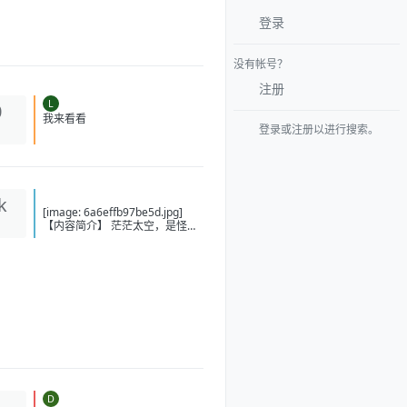
登录
没有帐号？
注册
L
0
登录或注册以进行搜索。
我来看看
k
[image: 6a6effb97be5d.jpg]
【内容简介】 茫茫太空，是怪兽
肆意狂欢的天堂，也是机甲师抛
洒热血的战场！ 什么是强者 ？是
纵横无敌的至尊机甲，还是拥有
威震八荒的意能？ 懵懂的少年给
不出答案，他只知道走下去，坚
定地走下去，不管是通天坦途，
还是泥泞小径，前进的步伐从未
踌躇！ “噩梦、恐惧、死亡……这
些打不倒我的，终将使我更加强
大！” 【下载地址】 百度：
https://pan.baidu.com/s/1-