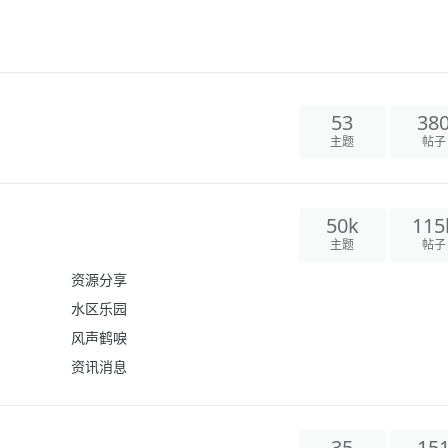
53
38
主题
帖子
50k
115
主题
帖子
资源分享
水区乐园
风声鹤唳
资讯消息