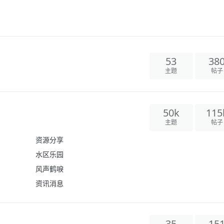
53
38
主题
帖子
50k
115
主题
帖子
资源分享
水区乐园
风声鹤唳
资讯消息
35
15