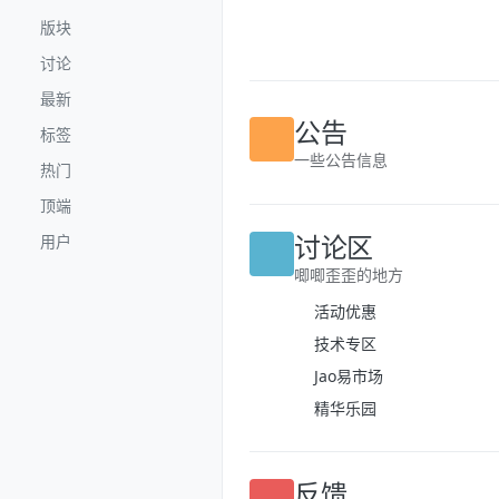
跳转至内容
版块
讨论
最新
公告
标签
一些公告信息
热门
顶端
讨论区
用户
唧唧歪歪的地方
活动优惠
技术专区
Jao易市场
精华乐园
反馈