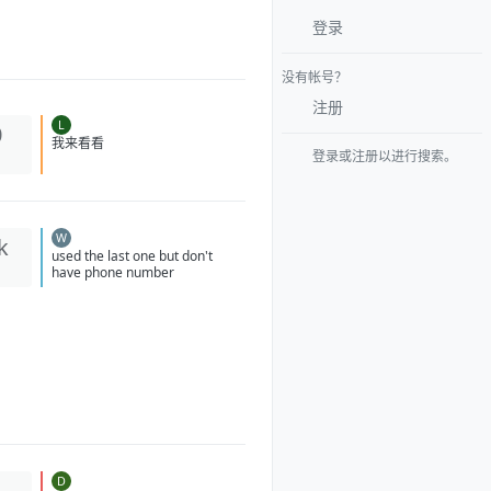
登录
没有帐号？
注册
L
0
我来看看
登录或注册以进行搜索。
W
k
used the last one but don't
have phone number
D
1