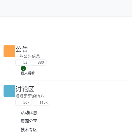
跳转至内容
公告
一些公告信息
53
380
L
我来看看
讨论区
唧唧歪歪的地方
50k
115k
活动优惠
资源分享
技术专区