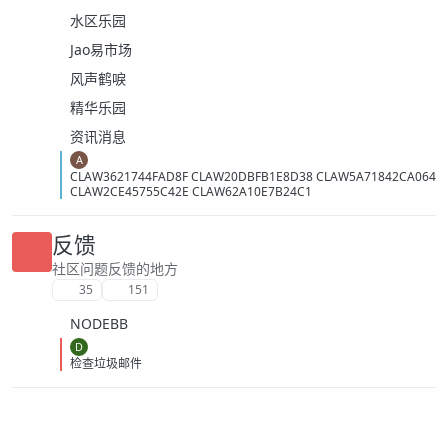
水区乐园
Jao易市场
风声鹤唳
精华乐园
资讯消息
A
CLAW3621744FAD8F CLAW20DBFB1E8D38 CLAW5A71842CA064
CLAW2CE45755C42E CLAW62A10E7B24C1
反馈
社区问题反馈的地方
35
151
NODEBB
D
检查垃圾邮件