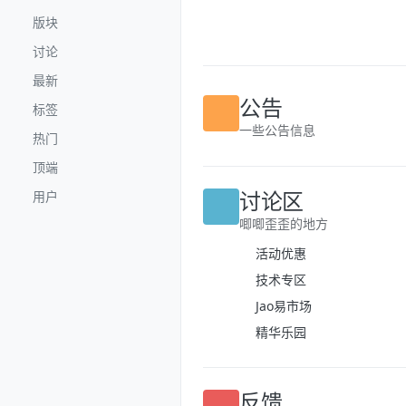
跳转至内容
版块
讨论
最新
标签
公告
热门
一些公告信息
顶端
用户
讨论区
唧唧歪歪的地方
活动优惠
技术专区
Jao易市场
精华乐园