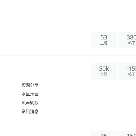
53
38
主题
帖子
50k
115
主题
帖子
资源分享
水区乐园
风声鹤唳
资讯消息