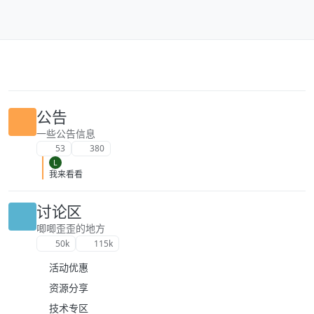
跳转至内容
公告
一些公告信息
53
380
L
我来看看
讨论区
唧唧歪歪的地方
50k
115k
活动优惠
资源分享
技术专区