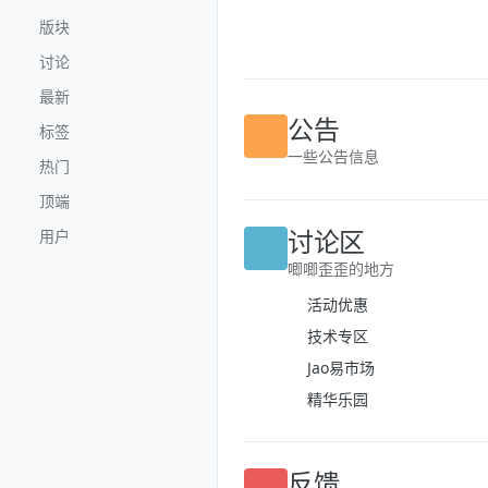
跳转至内容
版块
讨论
最新
标签
公告
热门
一些公告信息
顶端
用户
讨论区
唧唧歪歪的地方
活动优惠
技术专区
Jao易市场
精华乐园