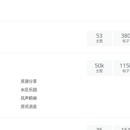
53
38
主题
帖子
50k
115
主题
帖子
资源分享
水区乐园
风声鹤唳
资讯消息