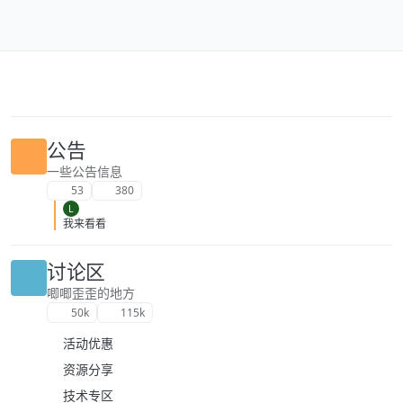
跳转至内容
公告
一些公告信息
53
380
L
我来看看
讨论区
唧唧歪歪的地方
50k
115k
活动优惠
资源分享
技术专区