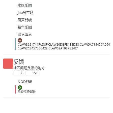
水区乐园
Jao易市场
风声鹤唳
精华乐园
资讯消息
A
CLAW3621744FAD8F CLAW20DBFB1E8D38 CLAW5A71842CA064
CLAW2CE45755C42E CLAW62A10E7B24C1
反馈
社区问题反馈的地方
35
151
NODEBB
D
检查垃圾邮件