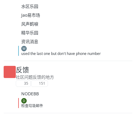
水区乐园
Jao易市场
风声鹤唳
精华乐园
资讯消息
W
used the last one but don't have phone number
反馈
社区问题反馈的地方
35
151
NODEBB
D
检查垃圾邮件