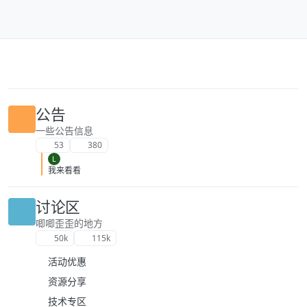
跳转至内容
公告
一些公告信息
53
380
L
我来看看
讨论区
唧唧歪歪的地方
50k
115k
活动优惠
资源分享
技术专区