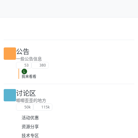
跳转至内容
公告
一些公告信息
53
380
L
我来看看
讨论区
唧唧歪歪的地方
50k
115k
活动优惠
资源分享
技术专区