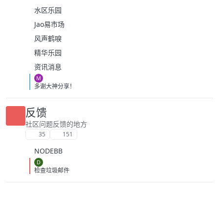
水区乐园
Jao易市场
风声鹤唳
精华乐园
资讯消息
M
多谢大神分享！
反馈
社区问题反馈的地方
35
151
NODEBB
D
检查垃圾邮件