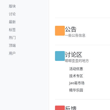
跳转至内容
版块
讨论
最新
公告
标签
一些公告信息
热门
顶端
讨论区
用户
唧唧歪歪的地方
活动优惠
技术专区
Jao易市场
精华乐园
反馈