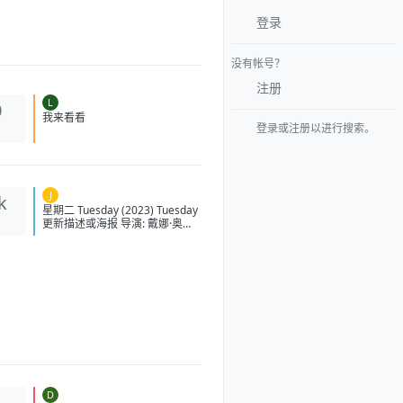
登录
没有帐号？
注册
L
0
我来看看
登录或注册以进行搜索。
J
k
星期二 Tuesday (2023) Tuesday
更新描述或海报 导演: 戴娜·奥尼
乌纳斯-普西奇 编剧: 戴娜·奥尼乌
纳斯-普西奇 主演: 阿琳泽·科纳 /
洛拉·佩蒂克鲁 / 茱莉亚·路易斯-德
瑞弗斯 / 利娅·哈维 / 艾莉·詹姆斯
/ 更多... 类型: 奇幻 制片国家/地
区: 英国 / 美国 语言: 英语 上映日
期: 2023-08-31(美国) 片长: 111
分钟 又名: 終わりの鳥 IMDb:
tt14682800 豆瓣评分 6.0 星期二
的剧情简介 · · · · · · 茱莉亚·路
易斯-德瑞弗斯、洛拉·佩蒂克鲁
([拍拖故事])、阿琳泽·科纳(《公
D
1
关》)将主演A24新片星期二。戴