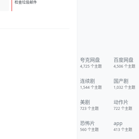
检查垃圾邮件
娜·O·普西奇执导，这也是普西奇
的长片处女作。路易斯-德瑞弗斯
与佩蒂克鲁将饰演一对母女，而
女儿的名字便是“星期二”。
https://pan.quark.cn/s/41f41a2
02042
夸克网盘
百度网盘
4,725
个主题
4,506
个主题
连续剧
国产剧
1,544
个主题
1,032
个主题
美剧
动作片
723
个主题
722
个主题
恐怖片
app
560
个主题
413
个主题