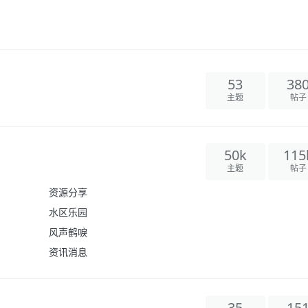
53
38
主题
帖子
50k
115
主题
帖子
资源分享
水区乐园
风声鹤唳
资讯消息
35
15