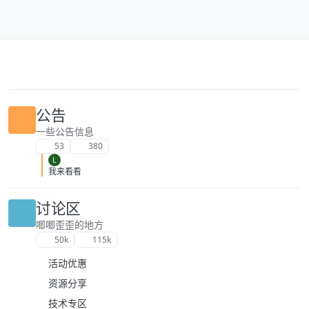
跳转至内容
公告
一些公告信息
53
380
L
我来看看
讨论区
唧唧歪歪的地方
50k
115k
活动优惠
资源分享
技术专区