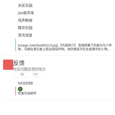
水区乐园
Jao易市场
风声鹤唳
精华乐园
资讯消息
[image: 6a6efae9b52c9.jpg] 【内容简介】 洛城夜幕下的骏马与少年
郎，马蹄在青石板上踩出哒哒声响。他仿佛说书先生故事中的人物，
从云瀑中来，往江湖中处去，行至青山，看晚霞西落。若你问，谁是
这江湖里的不归客？他会答，清风，明月，我。……这或许是一个漫长
的故事，待我慢慢说。 【下载地址】 百度：
反馈
https://pan.baidu.com/s/1itOGh3KBKMv6JfIHYQxwpQ?pwd=bcd2
夸克：https://pan.quark.cn/s/8375dbc46783?pwd=Tibp 移动：
社区问题反馈的地方
https://yun.139.com/shareweb/#/w/i/2wFGUZhZz7Fr1
35
151
NODEBB
D
检查垃圾邮件