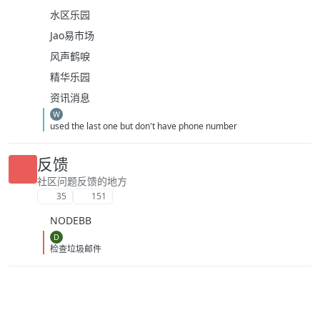
水区乐园
Jao易市场
风声鹤唳
精华乐园
资讯消息
W
used the last one but don't have phone number
反馈
社区问题反馈的地方
35
151
NODEBB
D
检查垃圾邮件