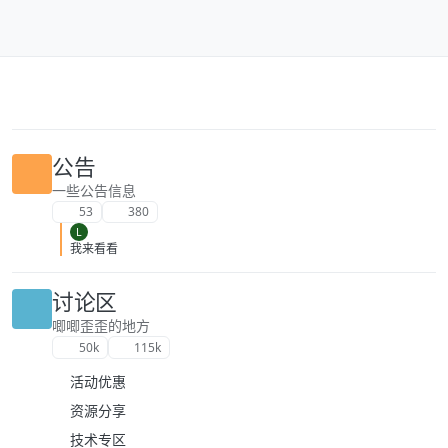
跳转至内容
公告
一些公告信息
53
380
L
我来看看
讨论区
唧唧歪歪的地方
50k
115k
活动优惠
资源分享
技术专区