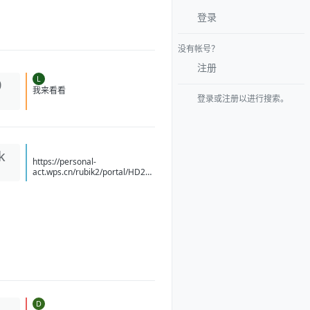
登录
没有帐号？
注册
L
0
登录或注册以进行搜索。
我来看看
k
https://personal-
act.wps.cn/rubik2/portal/HD20
26041515414089/YM20260708
14494070