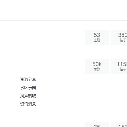
53
38
主题
帖子
50k
115
主题
帖子
资源分享
水区乐园
风声鹤唳
资讯消息