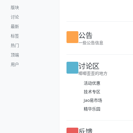
跳转至内容
版块
讨论
最新
标签
公告
热门
一些公告信息
顶端
用户
讨论区
唧唧歪歪的地方
活动优惠
技术专区
Jao易市场
精华乐园