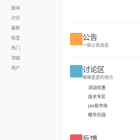
跳转至内容
版块
讨论
最新
标签
公告
热门
一些公告信息
顶端
用户
讨论区
唧唧歪歪的地方
活动优惠
技术专区
Jao易市场
精华乐园