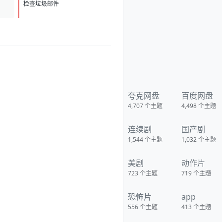
克/KristianSchmid/瓦维克·
D
1
杨/TimCampbell/马特·多兰/约瑟
检查垃圾邮件
夫·费因斯/马尔顿·索克斯/罗根·马
歇尔-格林/尼古拉斯·贝尔/肯尼·道
提/克里斯托弗·詹姆斯·贝克/康妮·
尼尔森/娜塔莉·杰克逊·门多萨/原
丽淇/奥文·安森/西蒙·梅登/雷兹·
科尔特斯/本博尔·罗科/纲岛乡太
郎/山口英胜/泉原丰/保罗·纳高
奇/DavidChamberlain/宇佐美慎
吾/塞萨尔·蒙塔
诺/RichardJoson/KennethMora
leda/卓丹·李/里昂·福德/马修·纽
夸克网盘
百度网盘
顿/JacksonRaine/道格拉斯·麦克
4,707
个主题
4,498
个主题
阿瑟/富兰克林·德拉诺·罗斯福/艾
德琳·冈野/HidekiTojo 类型:剧情/
动作/战争 制片国家/地区:美国/澳
连续剧
国产剧
大利亚 语言:菲律宾语/英语/塔加
路语/日语 上映日期:2005-10-20
1,544
个主题
1,032
个主题
片长:132分钟 又名:卡巴纳图大营
救 IMDb:tt0326905 豆瓣ID：
1436891 IMDb：tt0326905 影
美剧
动作片
视简介 太平洋战争初期，美
军将兵力投入欧洲战场，无力挽
723
个主题
719
个主题
回菲律宾战事，导致一万名美
军、六万名菲军在巴丹半岛被
恐怖片
app
俘。日军一直残酷对待这些战
俘，军部更于1944年一月决定屠
556
个主题
413
个主题
杀俘虏，这部电影，讲述的就是
发生在44年一月四天中的故事。