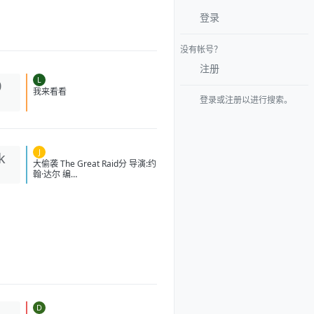
登录
没有帐号？
注册
L
0
登录或注册以进行搜索。
我来看看
J
k
大偷袭 The Great Raid分 导演:
约翰·达尔 编
剧:WilliamB.Breuer/HamptonSi
des/卡洛·伯纳德/道格·米洛 主演:
本杰明·布拉特/詹姆斯·弗兰科/罗
伯特·马莫内/马克斯·马蒂尼/詹姆
斯·卡佩内罗/马克·康苏斯/克雷格·
迈莱赫兰/弗雷迪·乔·法恩斯沃思/
莱尔德·曼辛托斯/杰里米·卡拉
汉/ScottMcLean/保罗·蒙塔尔班/
克莱恩·克劳福德/萨姆·沃辛
顿/RoystonInnes/卢克·佩格勒/代
尔·戴/杰罗姆·埃勒斯/布雷特·塔