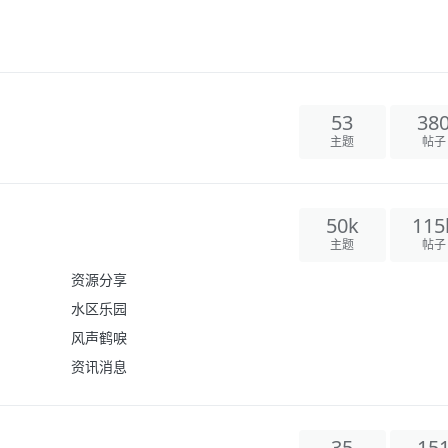
53
38
主题
帖子
50k
115
主题
帖子
资源分享
水区乐园
风声鹤唳
资讯消息