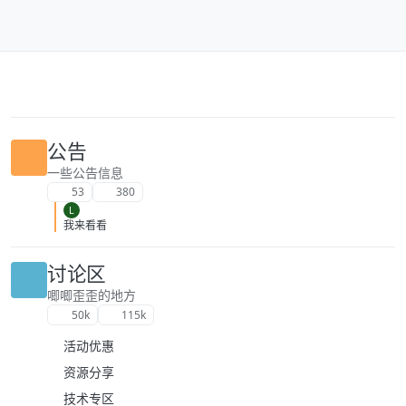
跳转至内容
公告
一些公告信息
53
380
L
我来看看
讨论区
唧唧歪歪的地方
50k
115k
活动优惠
资源分享
技术专区