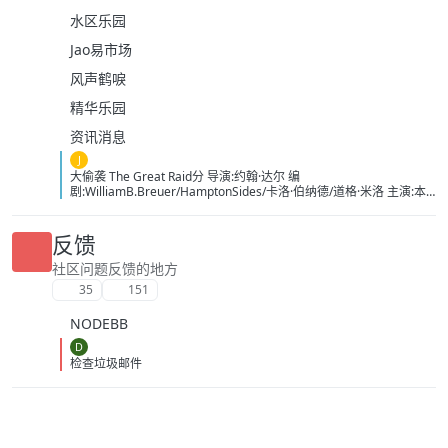
水区乐园
Jao易市场
风声鹤唳
精华乐园
资讯消息
J
大偷袭 The Great Raid分 导演:约翰·达尔 编
剧:WilliamB.Breuer/HamptonSides/卡洛·伯纳德/道格·米洛 主演:本
杰明·布拉特/詹姆斯·弗兰科/罗伯特·马莫内/马克斯·马蒂尼/詹姆斯·卡
佩内罗/马克·康苏斯/克雷格·迈莱赫兰/弗雷迪·乔·法恩斯沃思/莱尔德·
曼辛托斯/杰里米·卡拉汉/ScottMcLean/保罗·蒙塔尔班/克莱恩·克劳福
反馈
德/萨姆·沃辛顿/RoystonInnes/卢克·佩格勒/代尔·戴/杰罗姆·埃勒斯/布
雷特·塔克/KristianSchmid/瓦维克·杨/TimCampbell/马特·多兰/约瑟夫
社区问题反馈的地方
·费因斯/马尔顿·索克斯/罗根·马歇尔-格林/尼古拉斯·贝尔/肯尼·道提/克
35
151
里斯托弗·詹姆斯·贝克/康妮·尼尔森/娜塔莉·杰克逊·门多萨/原丽淇/奥
文·安森/西蒙·梅登/雷兹·科尔特斯/本博尔·罗科/纲岛乡太郎/山口英胜/
NODEBB
泉原丰/保罗·纳高奇/DavidChamberlain/宇佐美慎吾/塞萨尔·蒙塔
诺/RichardJoson/KennethMoraleda/卓丹·李/里昂·福德/马修·纽
D
顿/JacksonRaine/道格拉斯·麦克阿瑟/富兰克林·德拉诺·罗斯福/艾德琳·
检查垃圾邮件
冈野/HidekiTojo 类型:剧情/动作/战争 制片国家/地区:美国/澳大利亚
语言:菲律宾语/英语/塔加路语/日语 上映日期:2005-10-20 片长:132分
钟 又名:卡巴纳图大营救 IMDb:tt0326905 豆瓣ID：1436891
IMDb：tt0326905 影视简介 太平洋战争初期，美军将兵力投入
欧洲战场，无力挽回菲律宾战事，导致一万名美军、六万名菲军在巴
丹半岛被俘。日军一直残酷对待这些战俘，军部更于1944年一月决定