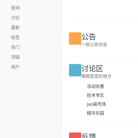
跳转至内容
版块
讨论
最新
标签
公告
热门
一些公告信息
顶端
用户
讨论区
唧唧歪歪的地方
活动优惠
技术专区
Jao易市场
精华乐园