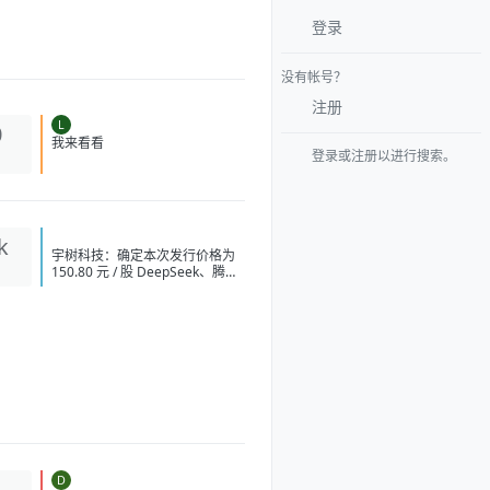
登录
没有帐号？
注册
L
0
登录或注册以进行搜索。
我来看看
k
宇树科技：确定本次发行价格为
150.80 元 / 股 DeepSeek、腾讯
等获宇树科技战略配售
DeepSeek 拟上调 API 服务定价
张一鸣在内部会议上反对通过蒸
馏手段来提升字节 AI 模型能力 英
伟达急寻中国 AI 基站供应商，明
后年启动端侧算力组网 字节讨论
训练超 5 万亿参数模型 OpenAI
要求法官驳回苹果指控其窃取商
业秘密的诉讼 阿里云：视频生成
模型 Wan3.0 开启公测 中国 AI
原生 App 用户量 Top 10：豆包