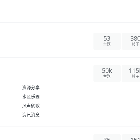
53
38
主题
帖子
50k
115
主题
帖子
资源分享
水区乐园
风声鹤唳
资讯消息