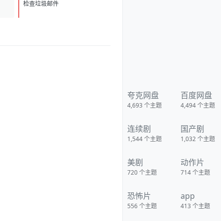
3.82 亿月活断层第一 广州住房商
D
贷利率最低可至 2.7%
检查垃圾邮件
夸克网盘
百度网盘
4,693
个主题
4,494
个主题
连续剧
国产剧
1,544
个主题
1,032
个主题
美剧
动作片
720
个主题
714
个主题
恐怖片
app
556
个主题
413
个主题