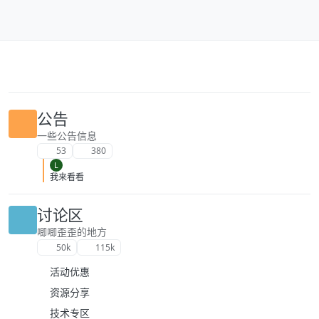
跳转至内容
公告
一些公告信息
53
380
L
我来看看
讨论区
唧唧歪歪的地方
50k
115k
活动优惠
资源分享
技术专区