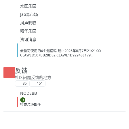
水区乐园
Jao易市场
风声鹤唳
精华乐园
资讯消息
最新可使用的4个邀请码 截止2026年8月7日21:21:00
CLAWED507BB28D82 CLAWE1D92948E179
CLAWC0DC2C1D3BB5 CLAW34AC98437BAC
反馈
社区问题反馈的地方
35
151
NODEBB
D
检查垃圾邮件