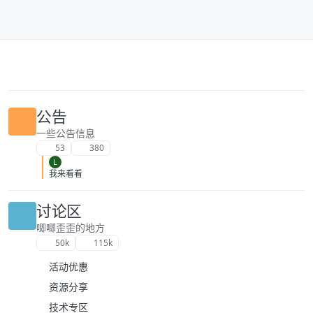
跳转至内容
公告
一些公告信息
53
380
L
我来看看
讨论区
唧唧歪歪的地方
50k
115k
活动优惠
资源分享
技术专区