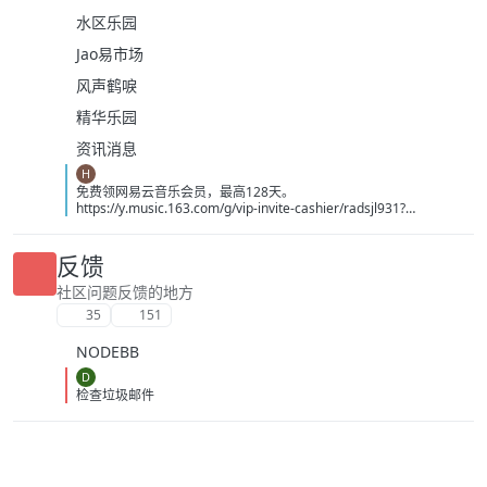
水区乐园
Jao易市场
风声鹤唳
精华乐园
资讯消息
H
免费领网易云音乐会员，最高128天。
https://y.music.163.com/g/vip-invite-cashier/radsjl931?
app_version=9.5.67&userid=3390857926&token=BA9D93EB0F5E
B6470EDE6416DD8E797624A4D7A96660CF04CC90054AA0AF3C
86&dlt=0846
反馈
社区问题反馈的地方
35
151
NODEBB
D
检查垃圾邮件