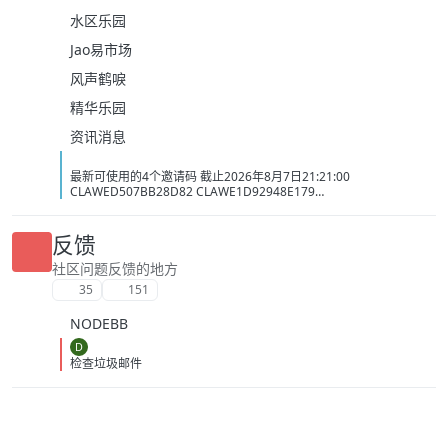
水区乐园
Jao易市场
风声鹤唳
精华乐园
资讯消息
最新可使用的4个邀请码 截止2026年8月7日21:21:00
CLAWED507BB28D82 CLAWE1D92948E179
CLAWC0DC2C1D3BB5 CLAW34AC98437BAC
反馈
社区问题反馈的地方
35
151
NODEBB
D
检查垃圾邮件