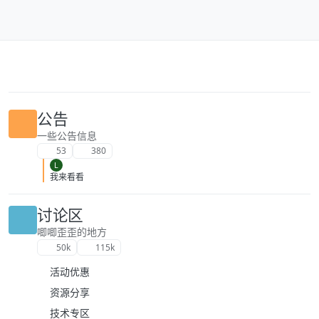
跳转至内容
公告
一些公告信息
53
380
L
我来看看
讨论区
唧唧歪歪的地方
50k
115k
活动优惠
资源分享
技术专区