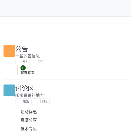
跳转至内容
公告
一些公告信息
53
380
L
我来看看
讨论区
唧唧歪歪的地方
50k
115k
活动优惠
资源分享
技术专区