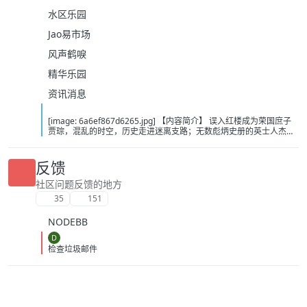
水区乐园
Jao易市场
风声鹤唳
精华乐园
资讯消息
[image: 6a6ef867d6265.jpg] 【内容简介】 误入红楼成为荣国庶子
贾琮，混乱的时空，历史走进迷离支路；无数彪炳史册的英士人杰，
湮没在时光的尘埃中；山河新创，路途扶摇，洗涤旧章；说什么金玉
奇缘，谁为情种，都只为风月情浓；菱花镜里照娇容，宝剑光寒耀九
州；山河零落风雪尽，立马孤山一世春。此系身前身后事，倩谁记去
反馈
作奇传？ 【下载地址】 百度：https://pan.baidu.com/s/1AdIFcc-
lBV0a5bV8QrKeWg?pwd=cjw2 夸克：
社区问题反馈的地方
https://pan.quark.cn/s/30934bf0718b?pwd=MVyx 移动：
35
151
https://yun.139.com/shareweb/#/w/i/2wFGtMqeNSZ72
NODEBB
D
检查垃圾邮件