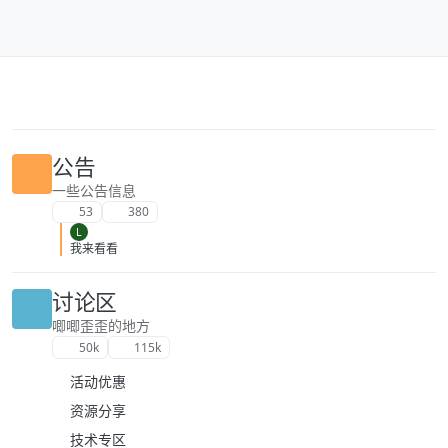
跳转至内容
公告
一些公告信息
53
380
L
我来看看
讨论区
唧唧歪歪的地方
50k
115k
活动优惠
资源分享
技术专区