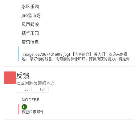
水区乐园
Jao易市场
风声鹤唳
精华乐园
资讯消息
[image: 6a73674d1e9f9.jpg] 【内容简介】 眷人们，欢迎来到福
地。 拿好你的线香，向眼前的神像叩拜，拜神所获的能力，将是你们
在这里生存的唯一依仗。 平安旅社诡影闪现，恐怖城镇无限追凶，柳
家大院八坟藏妖，罗王岛上十鬼隐踪，无光洞穴鬼婴啼哭，凄惶诡校
悲剧轮回…… 【作者简介】 作者：幻梦猎人，起点中文网作者，代表
反馈
作品：《灾厄收容所》《诡异分解指南》《天灾疯人院》《基因收容
所》等 【下载地址】 百度：
社区问题反馈的地方
https://pan.baidu.com/s/1CTpsB1_Ju5NwzAhO0MvwZQ?pwd=9a1v
35
151
夸克：https://pan.quark.cn/s/ffe07719ebb3?pwd=aUYh 移动：
https://yun.139.com/shareweb/#/w/i/2wFGV2icCY0yr
NODEBB
D
检查垃圾邮件