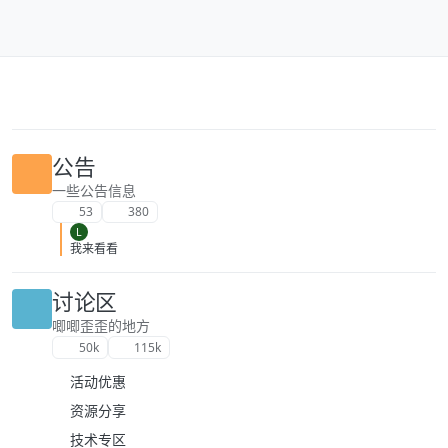
跳转至内容
公告
一些公告信息
53
380
L
我来看看
讨论区
唧唧歪歪的地方
50k
115k
活动优惠
资源分享
技术专区