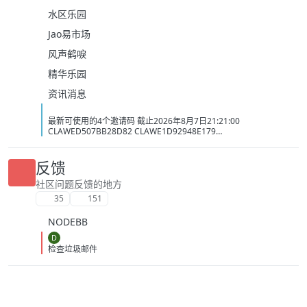
水区乐园
Jao易市场
风声鹤唳
精华乐园
资讯消息
最新可使用的4个邀请码 截止2026年8月7日21:21:00
CLAWED507BB28D82 CLAWE1D92948E179
CLAWC0DC2C1D3BB5 CLAW34AC98437BAC
反馈
社区问题反馈的地方
35
151
NODEBB
D
检查垃圾邮件