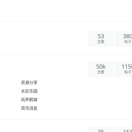
53
38
主题
帖子
50k
115
主题
帖子
资源分享
水区乐园
风声鹤唳
资讯消息