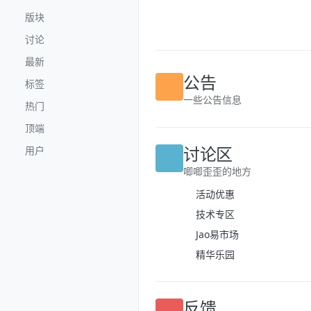
跳转至内容
版块
讨论
最新
标签
公告
热门
一些公告信息
顶端
用户
讨论区
唧唧歪歪的地方
活动优惠
技术专区
Jao易市场
精华乐园