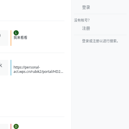
登录
没有帐号？
注册
L
0
登录或注册以进行搜索。
我来看看
k
https://personal-
act.wps.cn/rubik2/portal/HD20
26041515414089/YM2026070
814494070