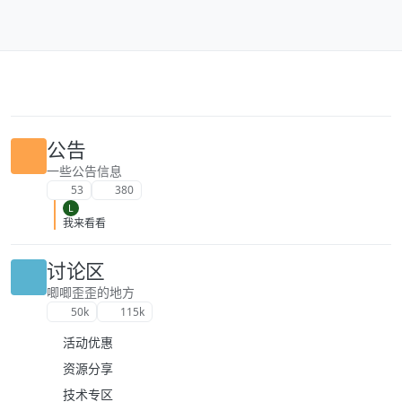
跳转至内容
公告
一些公告信息
53
380
L
我来看看
讨论区
唧唧歪歪的地方
50k
115k
活动优惠
资源分享
技术专区