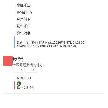
水区乐园
Jao易市场
风声鹤唳
精华乐园
资讯消息
最新可使用的4个邀请码 截止2026年8月7日21:21:00
CLAWED507BB28D82 CLAWE1D92948E179
CLAWC0DC2C1D3BB5 CLAW34AC98437BAC
反馈
社区问题反馈的地方
35
151
NODEBB
D
检查垃圾邮件