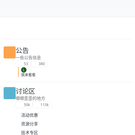
跳转至内容
公告
一些公告信息
53
380
L
我来看看
讨论区
唧唧歪歪的地方
50k
115k
活动优惠
资源分享
技术专区