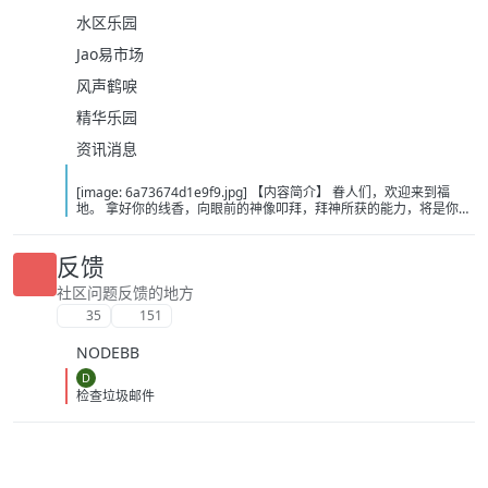
水区乐园
Jao易市场
风声鹤唳
精华乐园
资讯消息
[image: 6a73674d1e9f9.jpg] 【内容简介】 眷人们，欢迎来到福
地。 拿好你的线香，向眼前的神像叩拜，拜神所获的能力，将是你们
在这里生存的唯一依仗。 平安旅社诡影闪现，恐怖城镇无限追凶，柳
家大院八坟藏妖，罗王岛上十鬼隐踪，无光洞穴鬼婴啼哭，凄惶诡校
悲剧轮回…… 【作者简介】 作者：幻梦猎人，起点中文网作者，代表
反馈
作品：《灾厄收容所》《诡异分解指南》《天灾疯人院》《基因收容
所》等 【下载地址】 百度：
社区问题反馈的地方
https://pan.baidu.com/s/1CTpsB1_Ju5NwzAhO0MvwZQ?pwd=9a1v
35
151
夸克：https://pan.quark.cn/s/ffe07719ebb3?pwd=aUYh 移动：
https://yun.139.com/shareweb/#/w/i/2wFGV2icCY0yr
NODEBB
D
检查垃圾邮件