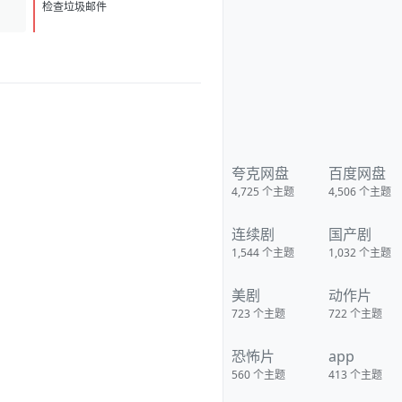
([拍拖故事])、阿琳泽·科纳(《公
D
1
关》)将主演A24新片星期二。戴
检查垃圾邮件
娜·O·普西奇执导，这也是普西奇
的长片处女作。路易斯-德瑞弗斯
与佩蒂克鲁将饰演一对母女，而
女儿的名字便是“星期二”。
https://pan.quark.cn/s/41f41a2
02042
夸克网盘
百度网盘
4,725
个主题
4,506
个主题
连续剧
国产剧
1,544
个主题
1,032
个主题
美剧
动作片
723
个主题
722
个主题
恐怖片
app
560
个主题
413
个主题