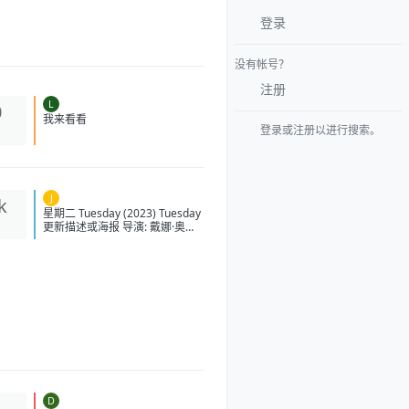
登录
没有帐号？
注册
L
0
登录或注册以进行搜索。
我来看看
J
k
星期二 Tuesday (2023) Tuesday
更新描述或海报 导演: 戴娜·奥尼
乌纳斯-普西奇 编剧: 戴娜·奥尼乌
纳斯-普西奇 主演: 阿琳泽·科纳 /
洛拉·佩蒂克鲁 / 茱莉亚·路易斯-德
瑞弗斯 / 利娅·哈维 / 艾莉·詹姆斯
/ 更多... 类型: 奇幻 制片国家/地
区: 英国 / 美国 语言: 英语 上映日
期: 2023-08-31(美国) 片长: 111
分钟 又名: 終わりの鳥 IMDb:
tt14682800 豆瓣评分 6.0 星期二
的剧情简介 · · · · · · 茱莉亚·路
易斯-德瑞弗斯、洛拉·佩蒂克鲁