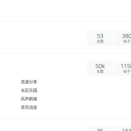
53
38
主题
帖子
50k
115
主题
帖子
资源分享
水区乐园
风声鹤唳
资讯消息