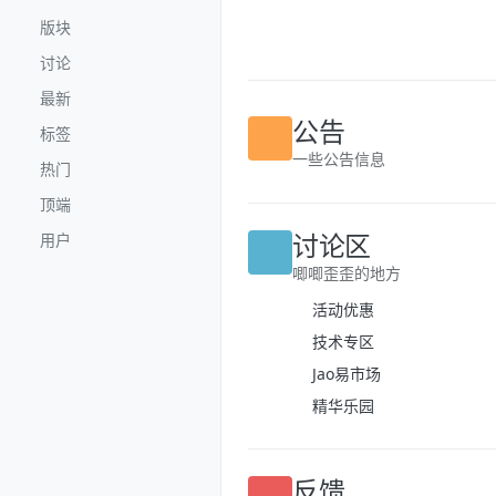
跳转至内容
版块
讨论
最新
标签
公告
热门
一些公告信息
顶端
用户
讨论区
唧唧歪歪的地方
活动优惠
技术专区
Jao易市场
精华乐园