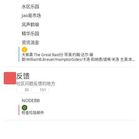
水区乐园
Jao易市场
风声鹤唳
精华乐园
资讯消息
J
大偷袭 The Great Raid分 导演:约翰·达尔 编
剧:WilliamB.Breuer/HamptonSides/卡洛·伯纳德/道格·米洛 主演:本
杰明·布拉特/詹姆斯·弗兰科/罗伯特·马莫内/马克斯·马蒂尼/詹姆斯·卡
佩内罗/马克·康苏斯/克雷格·迈莱赫兰/弗雷迪·乔·法恩斯沃思/莱尔德·
曼辛托斯/杰里米·卡拉汉/ScottMcLean/保罗·蒙塔尔班/克莱恩·克劳福
反馈
德/萨姆·沃辛顿/RoystonInnes/卢克·佩格勒/代尔·戴/杰罗姆·埃勒斯/布
雷特·塔克/KristianSchmid/瓦维克·杨/TimCampbell/马特·多兰/约瑟夫
社区问题反馈的地方
·费因斯/马尔顿·索克斯/罗根·马歇尔-格林/尼古拉斯·贝尔/肯尼·道提/克
35
151
里斯托弗·詹姆斯·贝克/康妮·尼尔森/娜塔莉·杰克逊·门多萨/原丽淇/奥
文·安森/西蒙·梅登/雷兹·科尔特斯/本博尔·罗科/纲岛乡太郎/山口英胜/
NODEBB
泉原丰/保罗·纳高奇/DavidChamberlain/宇佐美慎吾/塞萨尔·蒙塔
诺/RichardJoson/KennethMoraleda/卓丹·李/里昂·福德/马修·纽
D
顿/JacksonRaine/道格拉斯·麦克阿瑟/富兰克林·德拉诺·罗斯福/艾德琳·
检查垃圾邮件
冈野/HidekiTojo 类型:剧情/动作/战争 制片国家/地区:美国/澳大利亚
语言:菲律宾语/英语/塔加路语/日语 上映日期:2005-10-20 片长:132分
钟 又名:卡巴纳图大营救 IMDb:tt0326905 豆瓣ID：1436891
IMDb：tt0326905 影视简介 太平洋战争初期，美军将兵力投入
欧洲战场，无力挽回菲律宾战事，导致一万名美军、六万名菲军在巴
丹半岛被俘。日军一直残酷对待这些战俘，军部更于1944年一月决定