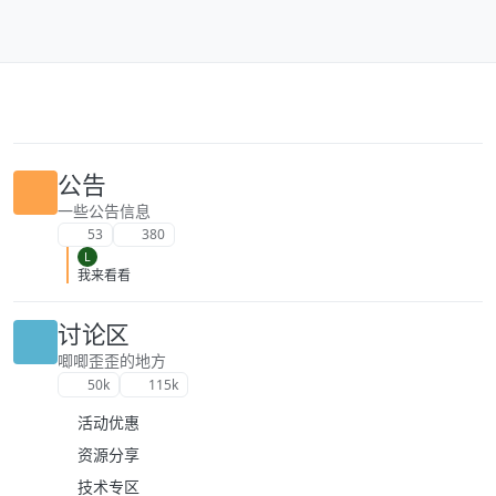
跳转至内容
公告
一些公告信息
53
380
L
我来看看
讨论区
唧唧歪歪的地方
50k
115k
活动优惠
资源分享
技术专区