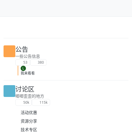
跳转至内容
公告
一些公告信息
53
380
L
我来看看
讨论区
唧唧歪歪的地方
50k
115k
活动优惠
资源分享
技术专区