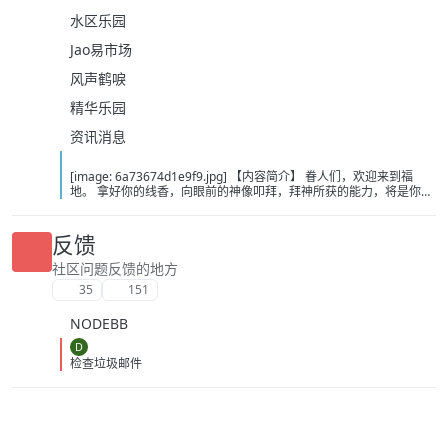
水区乐园
Jao易市场
风声鹤唳
精华乐园
资讯消息
[image: 6a73674d1e9f9.jpg] 【内容简介】 眷人们，欢迎来到福
地。 拿好你的线香，向眼前的神像叩拜，拜神所获的能力，将是你们
在这里生存的唯一依仗。 平安旅社诡影闪现，恐怖城镇无限追凶，柳
家大院八坟藏妖，罗王岛上十鬼隐踪，无光洞穴鬼婴啼哭，凄惶诡校
悲剧轮回…… 【作者简介】 作者：幻梦猎人，起点中文网作者，代表
反馈
作品：《灾厄收容所》《诡异分解指南》《天灾疯人院》《基因收容
所》等 【下载地址】 百度：
社区问题反馈的地方
https://pan.baidu.com/s/1CTpsB1_Ju5NwzAhO0MvwZQ?pwd=9a1v
35
151
夸克：https://pan.quark.cn/s/ffe07719ebb3?pwd=aUYh 移动：
https://yun.139.com/shareweb/#/w/i/2wFGV2icCY0yr
NODEBB
D
检查垃圾邮件